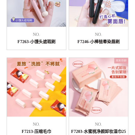
NO.
NO.
F7263-小馒头遮瑕刷
F7246-小棒槌晕染唇刷
NO.
NO.
F7213-压缩毛巾
F7203-水蜜桃净颜卸妆湿巾25