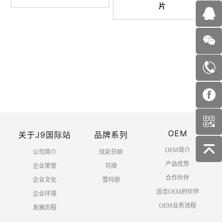
片
首页
上一页
1
2
3
下一页
OEM
末页
关于J9国际站
品牌系列
OEM简介
公司简介
炫彩芬龄
产品优势
企业荣誉
可绮
合作伙伴
企业文化
雪玛丽
适合OEM的伙伴
企业环境
OEM业务流程
发展历程