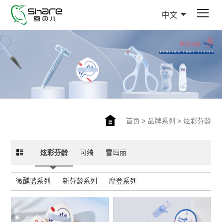
中文
首页
>
品牌系列
>
炫彩芬龄
炫彩芬龄
可绮
雪玛丽
微醺蓝系列
新芬龄系列
摩登系列