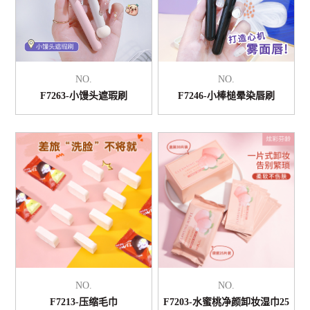
NO.
NO.
F7263-小馒头遮瑕刷
F7246-小棒槌晕染唇刷
NO.
NO.
F7213-压缩毛巾
F7203-水蜜桃净颜卸妆湿巾25