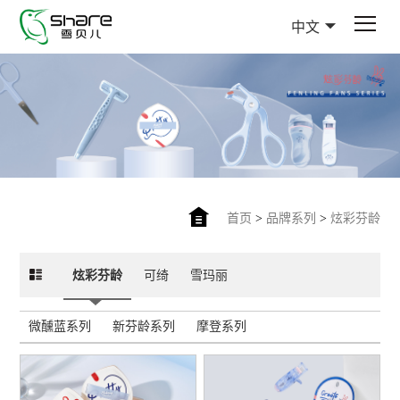
中文
首页
>
品牌系列
>
炫彩芬龄
炫彩芬龄
可绮
雪玛丽
微醺蓝系列
新芬龄系列
摩登系列