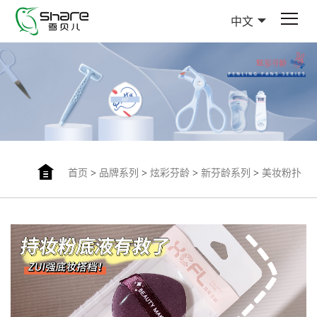
中文
首页
>
品牌系列
>
炫彩芬龄
>
新芬龄系列
>
美妆粉扑