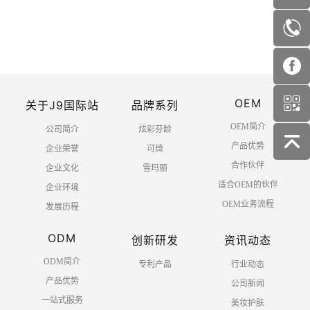
首页
上一页
1
2
3
4
OEM
5
6
下一页
末页
关于J9国际站
品牌系列
OEM简介
公司简介
炫彩芬龄
产品优势
企业荣誉
可绮
合作伙伴
企业文化
雪玛丽
适合OEM的伙伴
企业环境
OEM业务流程
发展历程
ODM
创新研发
资讯动态
ODM简介
专利产品
行业动态
产品优势
公司新闻
一站式服务
美妆护肤