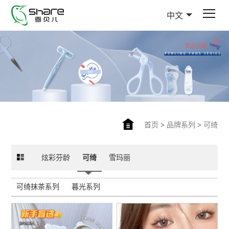
中文
首页
>
品牌系列
>
可绮
炫彩芬龄
可绮
雪玛丽
可绮抹茶系列
暮光系列