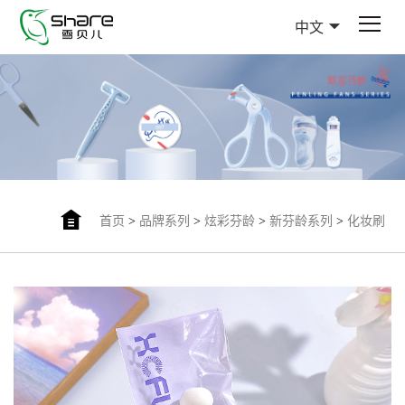
中文
首页
>
品牌系列
>
炫彩芬龄
>
新芬龄系列
>
化妆刷