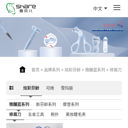
中文
首页
>
品牌系列
>
炫彩芬龄
>
微醺蓝系列
>
修眉刀
炫彩芬龄
可绮
雪玛丽
微醺蓝系列
新芬龄系列
摩登系列
修眉刀
五金工具
粉扑
美妆睫毛夹